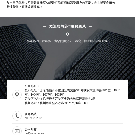
加丰富的体验，不管是娱乐互动还是产品直播都深受用户的喜爱，也希望更多细分
行业能搭上直播这辆快车！
一
·
欢迎您与我们取得联系
·
一
多年移动开发经验，为您提供安全、稳定、快速的产品和服务
公司地址：
总部地址：山东省临沂市兰山区陶然路107号联安大厦10层1001室、1002
室、1006室、1007室、1008室
开发区地址：临沂经济开发区华为大数据沂蒙云谷2层
杭州地址：杭州市拱墅区万达商业中心D座 1401
服务热线
400-997-1117
公司邮箱
cn@cnnn.net.cn