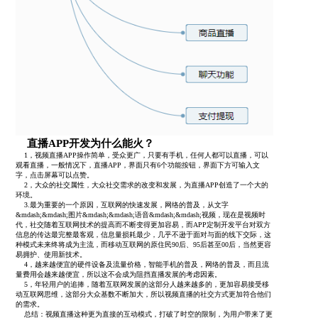
直播APP开发为什么能火？
1，视频直播APP操作简单，受众更广，只要有手机，任何人都可以直播，可以
观看直播，一般情况下，直播APP，界面只有6个功能按钮，界面下方可输入文
字，点击屏幕可以点赞。
2，大众的社交属性，大众社交需求的改变和发展，为直播APP创造了一个大的
环境。
3.最为重要的一个原因，互联网的快速发展，网络的普及，从文字
&mdash;&mdash;图片&mdash;&mdash;语音&mdash;&mdash;视频，现在是视频时
代，社交随着互联网技术的提高而不断变得更加容易，而APP定制开发平台对双方
信息的传达最完整最客观，信息量损耗最少，几乎不逊于面对与面的线下交际，这
种模式未来终将成为主流，而移动互联网的原住民90后、95后甚至00后，当然更容
易拥护、使用新技术。
4，越来越便宜的硬件设备及流量价格，智能手机的普及，网络的普及，而且流
量费用会越来越便宜，所以这不会成为阻挡直播发展的考虑因素。
5，年轻用户的追捧，随着互联网发展的这部分人越来越多的，更加容易接受移
动互联网思维，这部分大众基数不断加大，所以视频直播的社交方式更加符合他们
的需求。
总结：视频直播这种更为直接的互动模式，打破了时空的限制，为用户带来了更